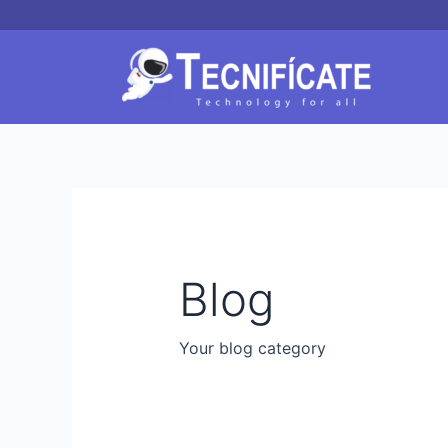
Ir
Buscar
al
por:
contenido
Blog
Your blog category